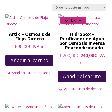
¡OFERTA!
Artik – Osmosis de
Hidrobox –
Flujo Directo
Purificador de Agua
por Osmosis Inversa
1.690,00
€
IVA inc.
– Reacondicionado
El
El
1.200,00
€
240,00
€
IVA
Añadir al carrito
precio
precio
inc.
original
actual
Añadir a lista de deseos
era:
es:
Añadir al carrito
1.200,00€.
240,00
Añadir a lista de deseos