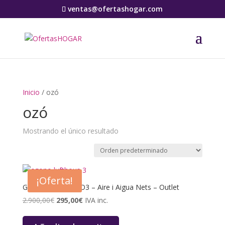
ventas@ofertashogar.com
Inicio
/ ozó
ozó
Mostrando el único resultado
¡Oferta!
Generador d’Ozó O3 – Aire i Aigua Nets – Outlet
El
El
2.900,00
€
295,00
€
IVA inc.
precio
precio
original
actual