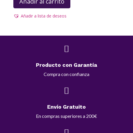
Añadir al carrito
era:
es:
2.900,00€.
295,00€.
Añadir a lista de deseos

Producto con Garantía
Compra con confianza

Envío Gratuito
En compras superiores a 200€
