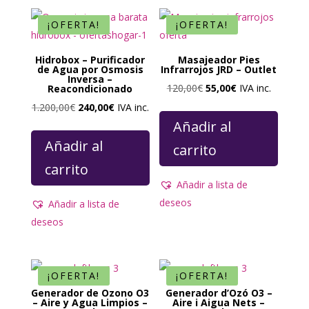
¡OFERTA!
¡OFERTA!
Hidrobox – Purificador
Masajeador Pies
de Agua por Osmosis
Infrarrojos JRD – Outlet
Inversa –
El
El
120,00
€
55,00
€
IVA inc.
Reacondicionado
precio
precio
El
El
1.200,00
€
240,00
€
IVA inc.
original
actual
Añadir al
precio
precio
era:
es:
original
actual
Añadir al
carrito
120,00€.
55,00€.
era:
es:
carrito
1.200,00€.
240,00€.
Añadir a lista de
deseos
Añadir a lista de
deseos
¡OFERTA!
¡OFERTA!
Generador de Ozono O3
Generador d’Ozó O3 –
– Aire y Agua Limpios –
Aire i Aigua Nets –