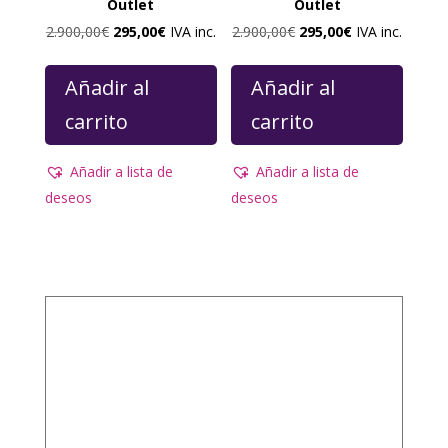
Outlet
Outlet
El
El
El
El
2.900,00
€
295,00
€
IVA inc.
2.900,00
€
295,00
€
IVA inc.
precio
precio
precio
precio
original
actual
original
actual
Añadir al
Añadir al
era:
es:
era:
es:
carrito
carrito
2.900,00€.
295,00€.
2.900,00€.
295,00€.
Añadir a lista de
Añadir a lista de
deseos
deseos