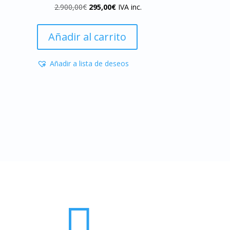
El
El
2.900,00
€
295,00
€
IVA inc.
precio
precio
original
actual
Añadir al carrito
era:
es:
.
2.900,00€.
295,00€.
Añadir a lista de deseos
