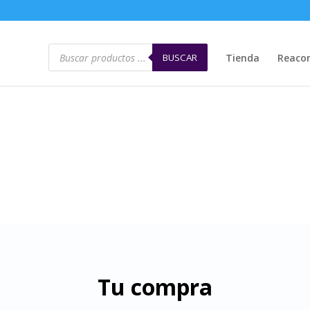
Búsqueda
de
BUSCAR
Tienda
Reacon
productos
Carrito de compra
Tu compra