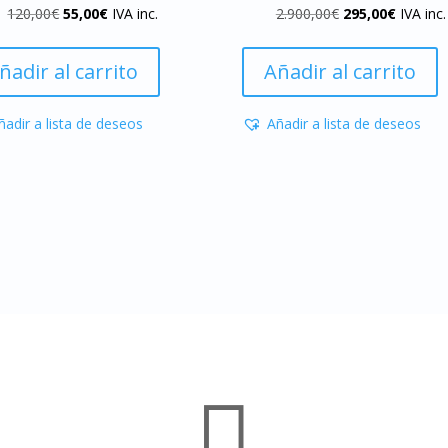
El
El
El
El
120,00
€
55,00
€
IVA inc.
2.900,00
€
295,00
€
IVA inc.
precio
precio
precio
precio
original
actual
original
actual
ñadir al carrito
Añadir al carrito
era:
es:
era:
es:
120,00€.
55,00€.
2.900,00€.
295,00€
ñadir a lista de deseos
Añadir a lista de deseos
