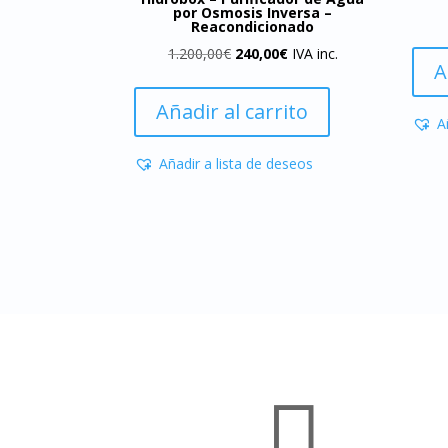
por Osmosis Inversa –
Reacondicionado
El
El
1.200,00
€
240,00
€
IVA inc.
A
precio
precio
original
actual
Añadir al carrito
A
era:
es:
1.200,00€.
240,00€.
Añadir a lista de deseos
