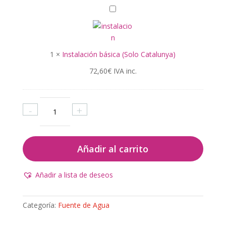
e
I
S
n
o
s
b
t
r
1
×
Instalación básica (Solo Catalunya)
a
e
l
72,60
€
IVA inc.
m
a
e
c
s
i
Ultra
a
-
+
ó
Pure
d
n
-
e
b
Fuente
a
Añadir al carrito
á
Sobremesa
g
s
de
u
i
agua
Añadir a lista de deseos
a
c
pura
p
a
a
u
Categoría:
Fuente de Agua
(
tres
r
S
temperaturas
a