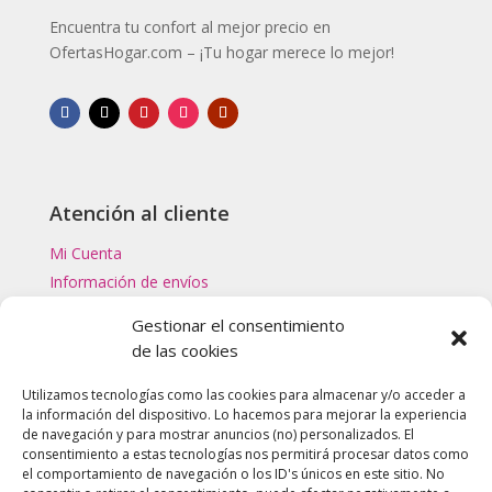
Encuentra tu confort al mejor precio en
OfertasHogar.com – ¡Tu hogar merece lo mejor!
Atención al cliente
Mi Cuenta
Información de envíos
Gestionar el consentimiento
Categorías Top
de las cookies
Filtros de Agua
Utilizamos tecnologías como las cookies para almacenar y/o acceder a
Masajeadores
la información del dispositivo. Lo hacemos para mejorar la experiencia
de navegación y para mostrar anuncios (no) personalizados. El
Reacondicionados y Outlet
consentimiento a estas tecnologías nos permitirá procesar datos como
el comportamiento de navegación o los ID's únicos en este sitio. No