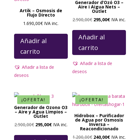
Generador d’Ozó O3 –
Aire i Aigua Nets –
Artik – Osmosis de
Outlet
Flujo Directo
El
El
2.900,00
€
295,00
€
IVA inc.
1.690,00
€
IVA inc.
precio
precio
original
actual
Añadir al
Añadir al
era:
es:
carrito
carrito
2.900,00€.
295,00€.
Añadir a lista de
Añadir a lista de
deseos
deseos
¡OFERTA!
¡OFERTA!
Generador de Ozono O3
– Aire y Agua Limpios –
Hidrobox – Purificador
Outlet
de Agua por Osmosis
El
El
Inversa –
2.900,00
€
295,00
€
IVA inc.
Reacondicionado
precio
precio
El
El
1.200,00
€
240,00
€
IVA inc.