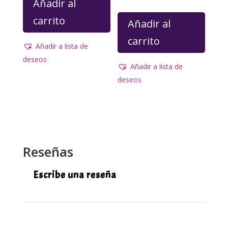
original
actual
Añadir al
precio
precio
era:
es:
carrito
original
actual
Añadir al
2.900,00€.
295,00€.
era:
es:
carrito
Añadir a lista de
1.200,00€.
240,00€.
deseos
Añadir a lista de
deseos
Reseñas
Escribe una reseña