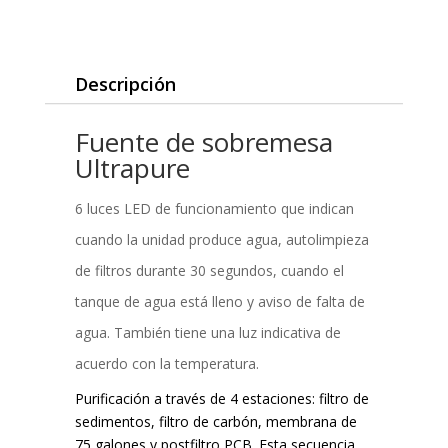
o
cantidad
a
l
t
o
r
C
Descripción
e
a
s
t
Fuente de sobremesa
t
a
e
Ultrapure
l
m
u
p
6 luces LED de funcionamiento que indican
n
e
y
cuando la unidad produce agua, autolimpieza
r
a
de filtros durante 30 segundos, cuando el
a
)
t
tanque de agua está lleno y aviso de falta de
u
agua. También tiene una luz indicativa de
r
acuerdo con la temperatura.
a
s
Purificación a través de 4 estaciones: filtro de
sedimentos, filtro de carbón, membrana de
75 galones y postfiltro PCB. Esta secuencia