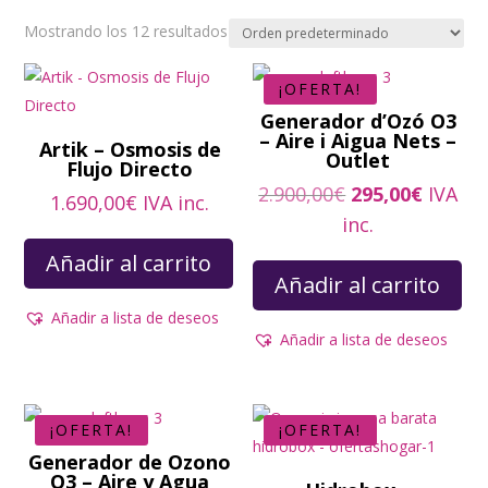
Mostrando los 12 resultados
¡OFERTA!
Generador d’Ozó O3
– Aire i Aigua Nets –
Artik – Osmosis de
Outlet
Flujo Directo
El
El
2.900,00
€
295,00
€
IVA
1.690,00
€
IVA inc.
precio
precio
inc.
original
actual
Añadir al carrito
era:
es:
Añadir al carrito
2.900,00€.
295,00
Añadir a lista de deseos
Añadir a lista de deseos
¡OFERTA!
¡OFERTA!
Generador de Ozono
O3 – Aire y Agua