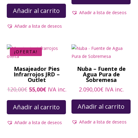
Añadir al carrito
Añadir a lista de deseos
Añadir a lista de deseos
¡OFERTA!
Masajeador Pies
Nuba – Fuente de
Infrarrojos JRD –
Agua Pura de
Outlet
Sobremesa
El
El
120,00
€
55,00
€
IVA inc.
2.090,00
€
IVA inc.
precio
precio
original
actual
Añadir al carrito
Añadir al carrito
era:
es:
120,00€.
55,00€.
Añadir a lista de deseos
Añadir a lista de deseos