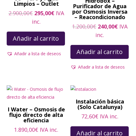
Hidrobox –
Limpios – Outlet
Purificador de Agua
por Osmosis Inversa
El
El
2.900,00
€
295,00
€
IVA
– Reacondicionado
precio
precio
inc.
El
El
1.200,00
€
240,00
€
IVA
original
actual
precio
precio
inc.
era:
es:
Añadir al carrito
original
actual
2.900,00€.
295,00€.
era:
es:
Añadir al carrito
Añadir a lista de deseos
1.200,00€.
240,00
Añadir a lista de deseos
Instalación básica
(Solo Catalunya)
I Water – Osmosis de
flujo directo de alta
72,60
€
IVA inc.
eficiencia
1.890,00
€
IVA inc.
Añadir al carrito